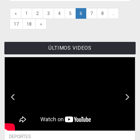
«
1
2
3
4
5
6
7
8
...
17
18
»
ÚLTIMOS VIDEOS
DEPORTES