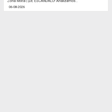
Zona Mixta | ¡DE ESCÁNDALO! Analizamos...
06-08-2026