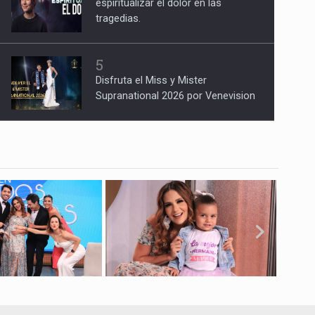
espiritualizar el dolor en las
tragedias.
5
Disfruta el Miss y Mister
Supranational 2026 por Venevision