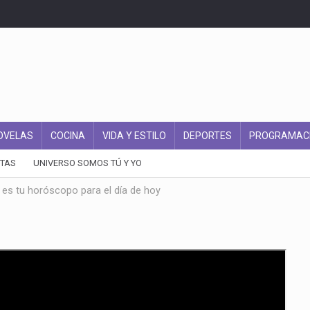
OVELAS
COCINA
VIDA Y ESTILO
DEPORTES
PROGRAMAC
TAS
UNIVERSO SOMOS TÚ Y YO
e es tu horóscopo para el día de hoy