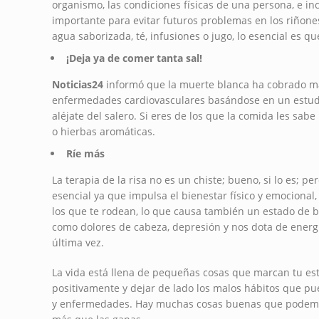
organismo, las condiciones físicas de una persona, e inc
importante para evitar futuros problemas en los riñone
agua saborizada, té, infusiones o jugo, lo esencial es q
¡Deja ya de comer tanta sal!
Noticias24
informó que la muerte blanca ha cobrado más
enfermedades cardiovasculares basándose en un estud
aléjate del salero. Si eres de los que la comida les sab
o hierbas aromáticas.
Ríe más
La terapia de la risa no es un chiste; bueno, si lo es; pe
esencial ya que impulsa el bienestar físico y emocional
los que te rodean, lo que causa también un estado de 
como dolores de cabeza, depresión y nos dota de energía
última vez.
La vida está llena de pequeñas cosas que marcan tu estil
positivamente y dejar de lado los malos hábitos que 
y enfermedades. Hay muchas cosas buenas que podemos