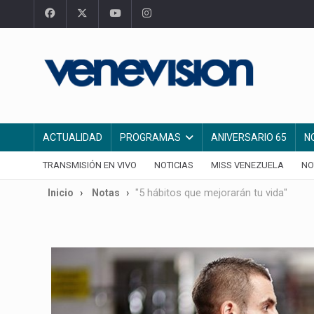
ACTUALIDAD
PROGRAMAS
ANIVERSARIO 65
N
TRANSMISIÓN EN VIVO
NOTICIAS
MISS VENEZUELA
NO
Inicio
Notas
"5 hábitos que mejorarán tu vida"