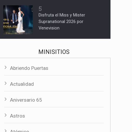
5
Disfruta el Miss y Mister
Supranational 2026 por
Venevision
MINISITIOS
Abriendo Puertas
Actualidad
Aniversario 65
Astros
Atómico