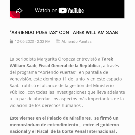
“ABRIENDO PUERTAS” CON TAREK WILLIAM SAAB
12-06-2023 - 2:32 PM
Abriendo Puertas
La periodista Margarita Oropeza entrevistó a
Tarek
William Saab
,
Fiscal General de la República
, a través
del programa “Abriendo Puertas” en pantalla de
Venevisión, este domingo 11 de Junio y en este espacio
Saab ratificó el alcance de la gestión del Ministerio
Público , con todas las investigaciones que lleva adelante
a la par de abordar los aspectos más importantes de la
violación de los derechos humanos .
Este viernes en el Palacio de Miraflores, se firmó un
memorándum de entendimiento , entre el gobierno
nacional y el Fiscal de la Corte Penal Internacional ,