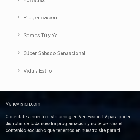
Portadas
Programación
Somos Tú y Yo
Súper Sábado Sensacional
Vida y Estilo
Venevision.com
Conéctate a nuestros streaming en Venevision.TV para poder
disfrutar de toda nuestra programación y no te pierdas el
contenido exclusivo que tenemos en nuestro site para ti.