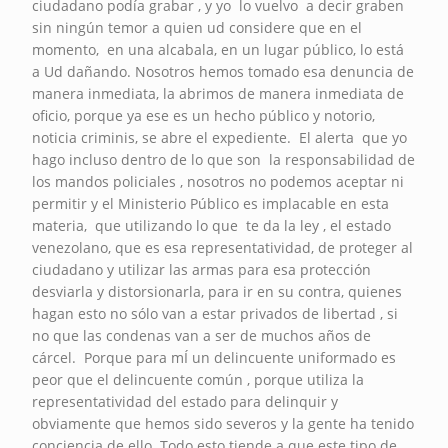
ciudadano podía grabar , y yo lo vuelvo a decir graben
sin ningún temor a quien ud considere que en el
momento, en una alcabala, en un lugar público, lo está
a Ud dañando. Nosotros hemos tomado esa denuncia de
manera inmediata, la abrimos de manera inmediata de
oficio, porque ya ese es un hecho público y notorio,
noticia criminis, se abre el expediente. El alerta que yo
hago incluso dentro de lo que son la responsabilidad de
los mandos policiales , nosotros no podemos aceptar ni
permitir y el Ministerio Público es implacable en esta
materia, que utilizando lo que te da la ley , el estado
venezolano, que es esa representatividad, de proteger al
ciudadano y utilizar las armas para esa protección
desviarla y distorsionarla, para ir en su contra, quienes
hagan esto no sólo van a estar privados de libertad , si
no que las condenas van a ser de muchos años de
cárcel. Porque para mÍ un delincuente uniformado es
peor que el delincuente común , porque utiliza la
representatividad del estado para delinquir y
obviamente que hemos sido severos y la gente ha tenido
conciencia de ello. Todo esto tiende a que este tipo de