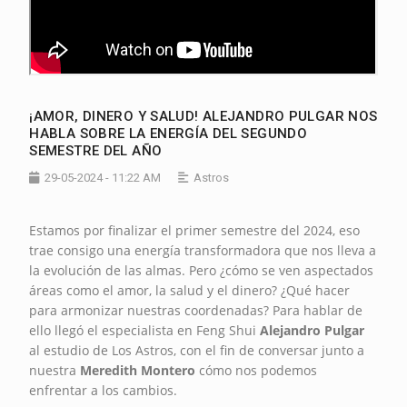
¡AMOR, DINERO Y SALUD! ALEJANDRO PULGAR NOS
HABLA SOBRE LA ENERGÍA DEL SEGUNDO
SEMESTRE DEL AÑO
29-05-2024 - 11:22 AM
Astros
Estamos por finalizar el primer semestre del 2024, eso
trae consigo una energía transformadora que nos lleva a
la evolución de las almas. Pero ¿cómo se ven aspectados
áreas como el amor, la salud y el dinero? ¿Qué hacer
para armonizar nuestras coordenadas? Para hablar de
ello llegó el especialista en Feng Shui
Alejandro Pulgar
al estudio de Los Astros, con el fin de conversar junto a
nuestra
Meredith Montero
cómo nos podemos
enfrentar a los cambios.