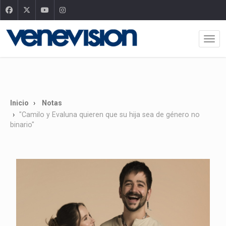
Inicio
Notas
"Camilo y Evaluna quieren que su hija sea de género no
binario"