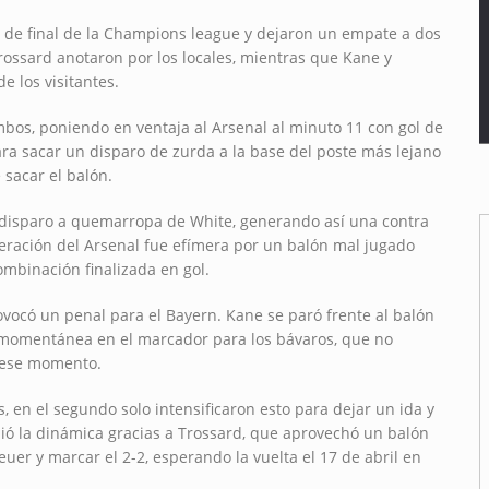
s de final de la Champions league y dejaron un empate a dos
rossard anotaron por los locales, mientras que Kane y
 los visitantes.
mbos, poniendo en ventaja al Arsenal al minuto 11 con gol de
ara sacar un disparo de zurda a la base del poste más lejano
 sacar el balón.
 disparo a quemarropa de White, generando así una contra
ración del Arsenal fue efímera por un balón mal jugado
mbinación finalizada en gol.
ovocó un penal para el Bayern. Kane se paró frente al balón
ja momentánea en el marcador para los bávaros, que no
a ese momento.
 en el segundo solo intensificaron esto para dejar un ida y
pió la dinámica gracias a Trossard, que aprovechó un balón
euer y marcar el 2-2, esperando la vuelta el 17 de abril en