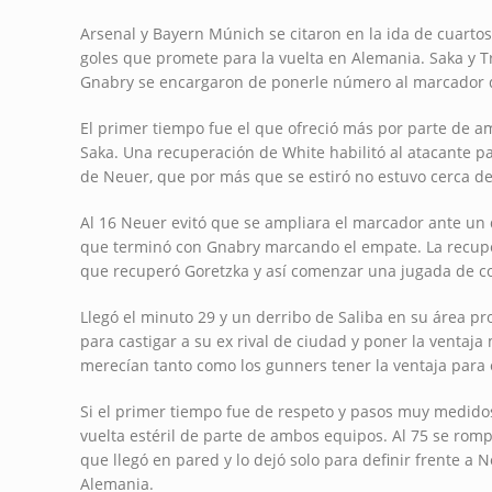
Arsenal y Bayern Múnich se citaron en la ida de cuarto
goles que promete para la vuelta en Alemania. Saka y T
Gnabry se encargaron de ponerle número al marcador de
El primer tiempo fue el que ofreció más por parte de a
Saka. Una recuperación de White habilitó al atacante p
de Neuer, que por más que se estiró no estuvo cerca de
Al 16 Neuer evitó que se ampliara el marcador ante un
que terminó con Gnabry marcando el empate. La recupe
que recuperó Goretzka y así comenzar una jugada de co
Llegó el minuto 29 y un derribo de Saliba en su área pr
para castigar a su ex rival de ciudad y poner la venta
merecían tanto como los gunners tener la ventaja par
Si el primer tiempo fue de respeto y pasos muy medidos,
vuelta estéril de parte de ambos equipos. Al 75 se rom
que llegó en pared y lo dejó solo para definir frente a N
Alemania.