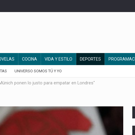
OVELAS
COCINA
VIDA Y ESTILO
DEPORTES
PROGRAMAC
TAS
UNIVERSO SOMOS TÚ Y YO
Múnich ponen lo justo para empatar en Londres"