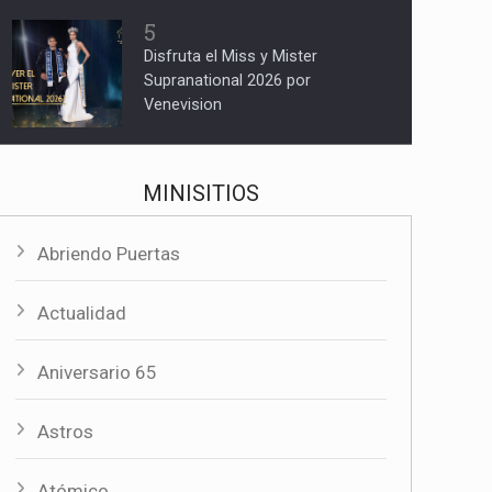
5
Disfruta el Miss y Mister
Supranational 2026 por
Venevision
MINISITIOS
Abriendo Puertas
Actualidad
Aniversario 65
Astros
Atómico