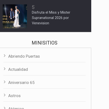
5
Disfruta el Miss y Mister
Supranational 2026 por
Venevision
MINISITIOS
Abriendo Puertas
Actualidad
Aniversario 65
Astros
Atómico