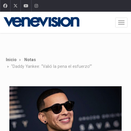
Inicio
Notas
"Daddy Yankee: “Valió la pena el esfuerzo”"