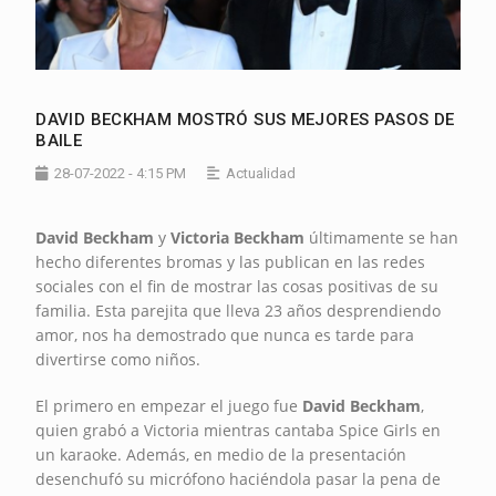
DAVID BECKHAM MOSTRÓ SUS MEJORES PASOS DE
BAILE
28-07-2022 - 4:15 PM
Actualidad
David
Beckham
y
Victoria
Beckham
últimamente se han
hecho diferentes bromas y las publican en las redes
sociales con el fin de mostrar las cosas positivas de su
familia. Esta parejita que lleva 23 años desprendiendo
amor, nos ha demostrado que nunca es tarde para
divertirse como niños.
El primero en empezar el juego fue
David Beckham
,
quien grabó a Victoria mientras cantaba Spice Girls en
un karaoke. Además, en medio de la presentación
desenchufó su micrófono haciéndola pasar la pena de