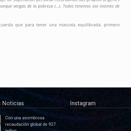
aunque vengas de la pobreza (...). Todos tenemos ese instinto de
ecuerda que para tener una mascota equilibrada, primero
 Noticias
Instagram
Con una asombrosa
recaudación global de 927
millon...