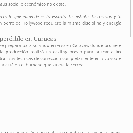
atus social o económico no existe.
rro lo que entiende es tu espíritu, tu instinto, tu corazón y tu
un perro de Hollywood requiere la misma disciplina y energía
mperdible en Caracas
án se prepara para su show en vivo en Caracas, donde promete
la producción realizó un casting previo para buscar a
los
strar sus técnicas de corrección completamente en vivo sobre
alla está en el humano que sujeta la correa.
aje de superación personal recordando sus propios orígenes