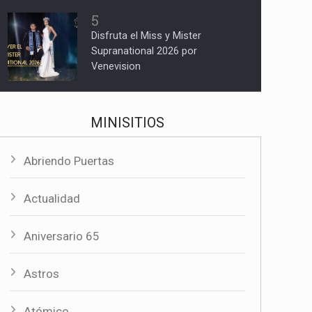
5
Disfruta el Miss y Mister
Supranational 2026 por
Venevision
MINISITIOS
Abriendo Puertas
Actualidad
Aniversario 65
Astros
Atómico