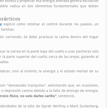
n exceso y proyectar esa energía alterada genera excitación
nfalible radica en dos elementos fundamentales que deben
prácticos
r
explicó cómo retomar el control durante los paseos, un
familias:
lir corriendo. Se debe practicar la calma dentro del hogar
car la correa en la parte baja del cuello o usar pecheras solo
la parte superior del cuello, cerca de las orejas, guiando al
allos.
abras, sino al instinto, la energía y el estado mental de su
en "demasiado tranquilos", advirtiendo que, en ocasiones,
 o depresión canina debido a la falta de drenaje de energía.
cio físico, no solo darles cariño"
, sentenció.
lebridades de la talla de Oprah Winfrey o Mark Zuckerberg,