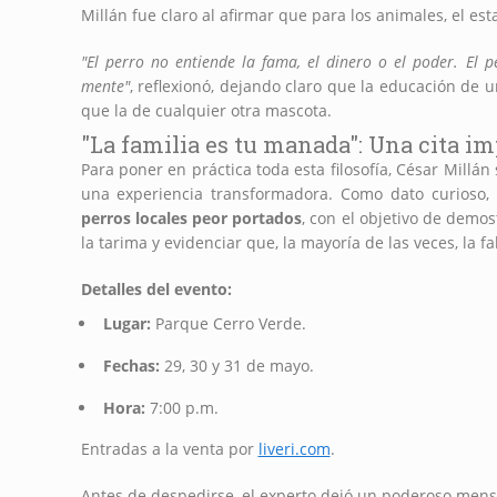
Millán fue claro al afirmar que para los animales, el est
"El perro no entiende la fama, el dinero o el poder. El pe
mente"
, reflexionó, dejando claro que la educación de 
que la de cualquier otra mascota.
"La familia es tu manada": Una cita i
Para poner en práctica toda esta filosofía, César Mill
una experiencia transformadora. Como dato curioso, 
perros locales peor portados
, con el objetivo de demo
la tarima y evidenciar que, la mayoría de las veces, la f
Detalles del evento:
Lugar:
Parque Cerro Verde.
Fechas:
29, 30 y 31 de mayo.
Hora:
7:00 p.m.
Entradas a la venta por
liveri.com
.
Antes de despedirse, el experto dejó un poderoso mens