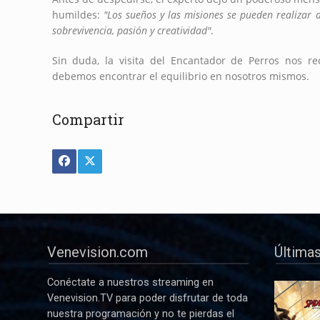
humildes:
"Los sueños y las misiones se pueden realizar 
sobrevivencia, pasión y creatividad"
.
Sin duda, la visita del Encantador de Perros nos r
debemos encontrar el equilibrio en nosotros mismos.
Compartir
Venevision.com
Últimas
Conéctate a nuestros streaming en
Venevision.TV para poder disfrutar de toda
nuestra programación y no te pierdas el