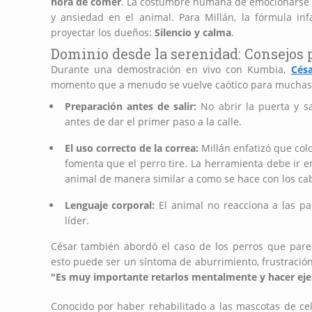
hora de comer
. La costumbre humana de emocionarse e
y ansiedad en el animal. Para Millán, la fórmula i
proyectar los dueños:
Silencio y calma
.
Dominio desde la serenidad: Consejos 
Durante una demostración en vivo con Kumbia,
Césa
momento que a menudo se vuelve caótico para muchas 
Preparación antes de salir:
No abrir la puerta y sa
antes de dar el primer paso a la calle.
El uso correcto de la correa:
Millán enfatizó que colo
fomenta que el perro tire. La herramienta debe ir en 
animal de manera similar a como se hace con los cab
Lenguaje corporal:
El animal no reacciona a las pal
líder.
César también abordó el caso de los perros que parec
esto puede ser un síntoma de aburrimiento, frustración
"Es muy importante retarlos mentalmente y hacer ejerci
Conocido por haber rehabilitado a las mascotas de ce