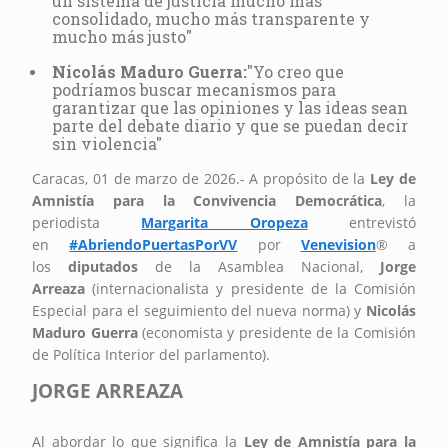
un sistema de justicia mucho más
consolidado, mucho más transparente y
mucho más justo"
Nicolás Maduro Guerra:
"Yo creo que
podríamos buscar mecanismos para
garantizar que las opiniones y las ideas sean
parte del debate diario y que se puedan decir
sin violencia"
Caracas, 01 de marzo de 2026.- A propósito de la
Ley de
Amnistía para la Convivencia Democrática
, la
periodista
Margarita Oropeza
entrevistó
en
#AbriendoPuertasPorVV
por
Venevision
®
a
los
diputados
de la Asamblea Nacional,
Jorge
Arreaza
(internacionalista y presidente de la Comisión
Especial para el seguimiento del nueva norma) y
Nicolás
Maduro Guerra
(economista y presidente de la Comisión
de Política Interior del parlamento).
JORGE ARREAZA
Al abordar lo que significa la
Ley de Amnistía para la