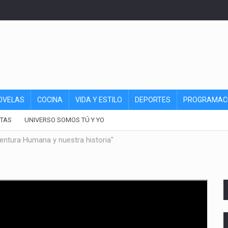
OVELAS
COCINA
VIDA Y ESTILO
DEPORTES
PROGRAMAC
TAS
UNIVERSO SOMOS TÚ Y YO
Aventura Humana y nuestra historia"