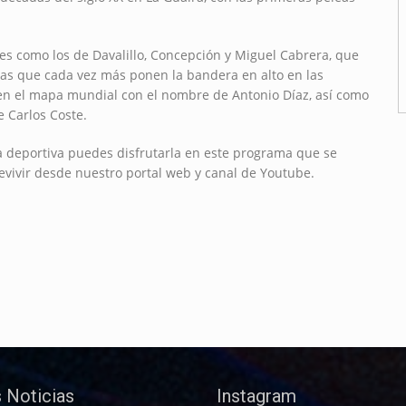
s como los de Davalillo, Concepción y Miguel Cabrera, que
las que cada vez más ponen la bandera en alto en las
 en el mapa mundial con el nombre de Antonio Díaz, así como
e Carlos Coste.
la deportiva puedes disfrutarla en este programa que se
evivir desde nuestro portal web y canal de Youtube.
 Noticias
Instagram