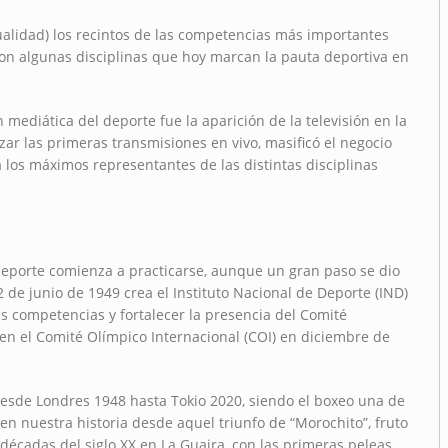
tualidad) los recintos de las competencias más importantes
on algunas disciplinas que hoy marcan la pauta deportiva en
 mediática del deporte fue la aparición de la televisión en la
zar las primeras transmisiones en vivo, masificó el negocio
 los máximos representantes de las distintas disciplinas
 deporte comienza a practicarse, aunque un gran paso se dio
 de junio de 1949 crea el Instituto Nacional de Deporte (IND)
as competencias y fortalecer la presencia del Comité
en el Comité Olímpico Internacional (COI) en diciembre de
desde Londres 1948 hasta Tokio 2020, siendo el boxeo una de
en nuestra historia desde aquel triunfo de “Morochito”, fruto
écadas del siglo XX en La Guaira, con las primeras peleas