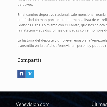
de boxeo.
En el camino deportivo nacional, vale mencionar nombre
en béisbol forman parte de una inmensa lista de estrel
Grandes Ligas. Lo mismo con el Karate, que nos coloca
la natación y sus disciplinas derivadas con el nombre d
La historia del deporte y un breve repaso a la Venezue
transmitió en la señal de Venevision, pero hoy puedes r
Compartir
Venevision.com
Últimas