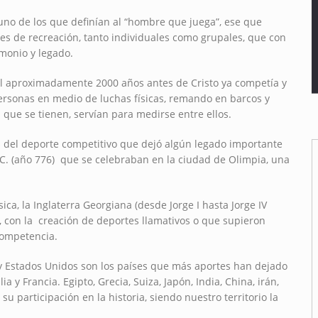
no de los que definían al “hombre que juega”, ese que
des de recreación, tanto individuales como grupales, que con
monio y legado.
l aproximadamente 2000 años antes de Cristo ya competía y
ersonas en medio de luchas físicas, remando en barcos y
 que se tienen, servían para medirse entre ellos.
is del deporte competitivo que dejó algún legado importante
A.C. (año 776) que se celebraban en la ciudad de Olimpia, una
ca, la Inglaterra Georgiana (desde Jorge I hasta Jorge IV
X, con la creación de deportes llamativos o que supieron
competencia.
 y Estados Unidos son los países que más aportes han dejado
y Francia. Egipto, Grecia, Suiza, Japón, India, China, irán,
 participación en la historia, siendo nuestro territorio la