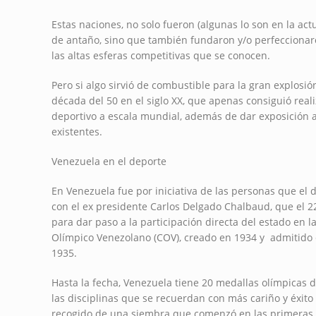
Estas naciones, no solo fueron (algunas lo son en la ac
de antaño, sino que también fundaron y/o perfeccionar
las altas esferas competitivas que se conocen.
Pero si algo sirvió de combustible para la gran explosión
década del 50 en el siglo XX, que apenas consiguió reali
deportivo a escala mundial, además de dar exposición a
existentes.
Venezuela en el deporte
En Venezuela fue por iniciativa de las personas que el
con el ex presidente Carlos Delgado Chalbaud, que el 22
para dar paso a la participación directa del estado en l
Olímpico Venezolano (COV), creado en 1934 y admitido 
1935.
Hasta la fecha, Venezuela tiene 20 medallas olímpicas 
las disciplinas que se recuerdan con más cariño y éxito 
recogido de una siembra que comenzó en las primeras d