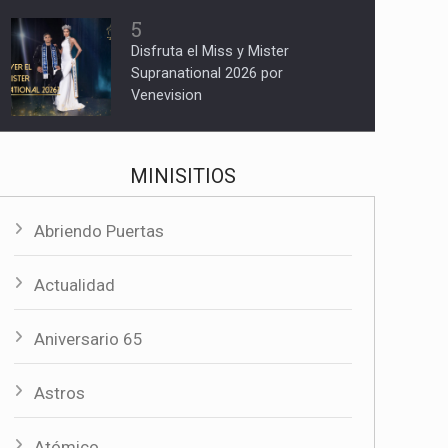
5
Disfruta el Miss y Mister
Supranational 2026 por
Venevision
MINISITIOS
Abriendo Puertas
Actualidad
Aniversario 65
Astros
Atómico