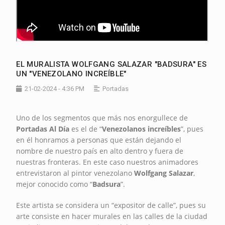
EL MURALISTA WOLFGANG SALAZAR "BADSURA" ES
UN "VENEZOLANO INCREÍBLE"
21-02-2024 - 4:36 PM
Portadas
Uno de los segmentos que más nos enorgullece de
Portadas Al Día
es el de “
Venezolanos increíbles
”, pues
en él honramos a personas que están dejando el
nombre de nuestro país en alto dentro y fuera de
nuestras fronteras. En este caso nuestros animadores
entrevistaron al pintor venezolano
Wolfgang Salazar
,
mejor conocido como “
Badsura
”.
Este artista se considera un “expositor de calle”, pues su
arte consiste en hacer murales en las calles de la ciudad