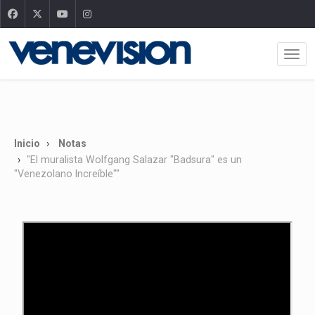
Inicio
Notas
"El muralista Wolfgang Salazar "Badsura" es un
"Venezolano Increíble""