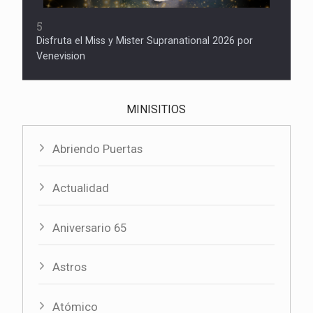
5
Disfruta el Miss y Mister Supranational 2026 por
Venevision
MINISITIOS
Abriendo Puertas
Actualidad
Aniversario 65
Astros
Atómico