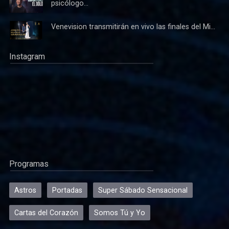
psicólogo...
Venevision transmitirán en vivo las finales del Mi...
Instagram
Programas
Astros
Portadas
Super Sábado Sensacional
Cartas del Corazón
Somos Tú y Yo