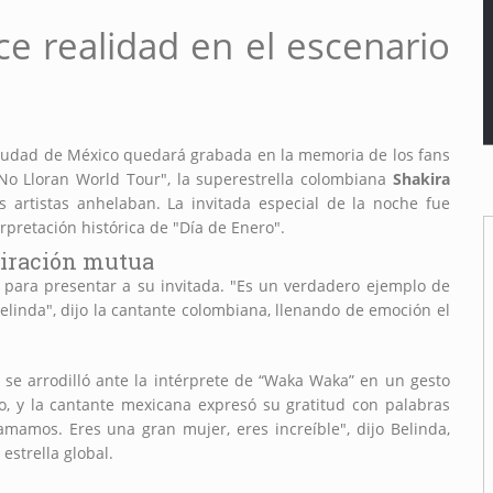
e realidad en el escenario
Ciudad de México quedará grabada en la memoria de los fans
 No Lloran World Tour", la superestrella colombiana
Shakira
artistas anhelaban. La invitada especial de la noche fue
erpretación histórica de "Día de Enero".
miración mutua
 para presentar a su invitada. "Es un verdadero ejemplo de
Belinda", dijo la cantante colombiana, llenando de emoción el
, se arrodilló ante la intérprete de “Waka Waka” en un gesto
o, y la cantante mexicana expresó su gratitud con palabras
mamos. Eres una gran mujer, eres increíble", dijo Belinda,
strella global.