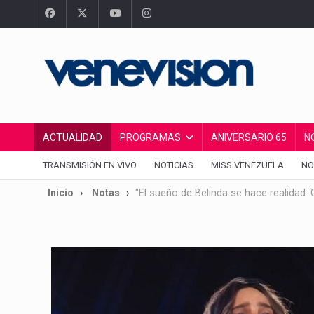
ACTUALIDAD
PROGRAMAS
ANIVERSARIO 65
N
TRANSMISIÓN EN VIVO
NOTICIAS
MISS VENEZUELA
NO
Inicio
Notas
"El sueño de Belinda se hace realidad: 