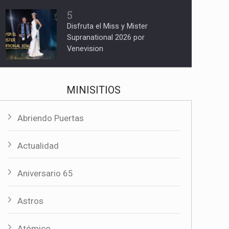
5
Disfruta el Miss y Mister
Supranational 2026 por
Venevision
MINISITIOS
Abriendo Puertas
Actualidad
Aniversario 65
Astros
Atómico