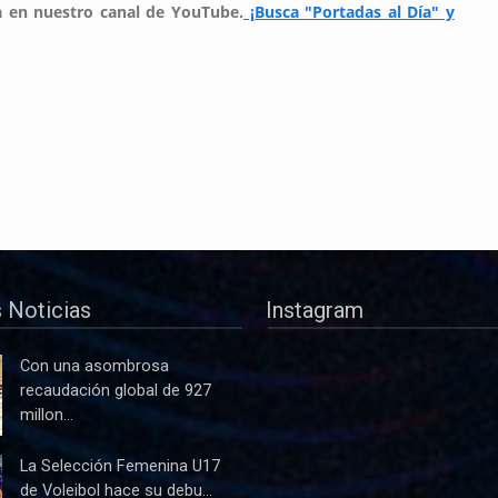
ra en nuestro canal de YouTube.
¡Busca "Portadas al Día" y
 Noticias
Instagram
Con una asombrosa
recaudación global de 927
millon...
La Selección Femenina U17
de Voleibol hace su debu...