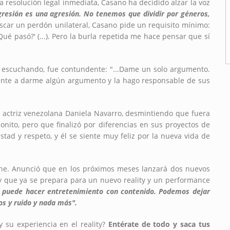
a resolución legal inmediata, Casano ha decidido alzar la voz
 agresión es una agresión. No tenemos que dividir por géneros,
uscar un perdón unilateral, Casano pide un requisito mínimo:
Qué pasó?' (...). Pero la burla repetida me hace pensar que sí
ra escuchando, fue contundente: "...Dame un solo argumento.
lmente a darme algún argumento y la hago responsable de sus
a actriz venezolana Daniela Navarro, desmintiendo que fuera
ito, pero que finalizó por diferencias en sus proyectos de
tad y respeto, y él se siente muy feliz por la nueva vida de
iene. Anunció que en los próximos meses lanzará dos nuevos
 que ya se prepara para un nuevo reality y un performance
 puede hacer entretenimiento con contenido. Podemos dejar
os y ruido y nada más".
 su experiencia en el reality?
Entérate de todo y saca tus