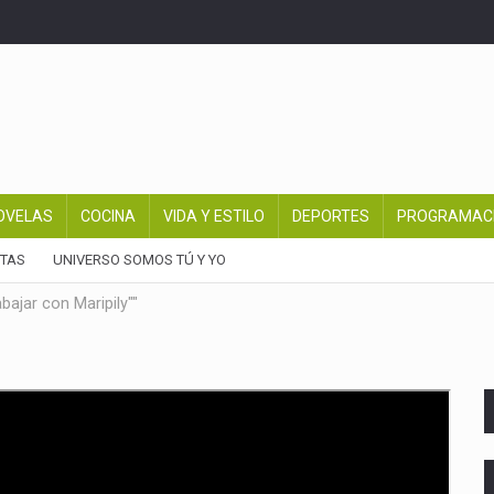
OVELAS
COCINA
VIDA Y ESTILO
DEPORTES
PROGRAMAC
TAS
UNIVERSO SOMOS TÚ Y YO
abajar con Maripily""