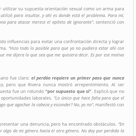
 utilizar su supuesta orientación sexual como un arma para
o utilizó para insultar, y ahí es donde está el problema. Para mí,
sona para atacar merece el epíteto de ignorante"
, sentenció con
do influencias para evitar una confrontación directa y lograr
ama.
"Hizo todo lo posible para que yo no pudiera estar ahí con
que me dijera lo que sea que me quisiera decir. Es por ese motivo
sano fue claro:
el perdón requiere un primer paso que nunca
go, pero que Rivera nunca mostró arrepentimiento. Al ser
spuesta fue un rotundo
"por supuesto que sí"
. Explicó que no
e oportunidades laborales.
"Lo único que hace falta para que el
go que agachar la cabeza y esconder? No, yo no"
, manifestó con
 presentar una denuncia, pero ha encontrado obstáculos.
"En
ar algo de mi género hacia el otro género. No doy por perdida la