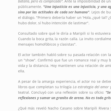
batalla, pero es complicado"
. Ante la imposibilidad de un
públicamente.
"Una injusticia es una injusticia, y una
sino por las actitudes de cada ser humano"
. Lejos de b
el diálogo. "Primero debería haber un 'Hola, ¿qué tal? ¿
hubo dolor, sí hubo intención de lastimar".
Consultado sobre qué le diría a Maripili si lo estuvie
Cuando la boca grita, la razón calla. La invito cordia
mensajes homofóbicos y clasistas".
El actor también habló sobre su pasada relación con l
un "show". Confirmó que fue un romance real y muy bon
vida y la distancia. Hoy mantienen una relación de amis
ella.
A pesar de la amarga experiencia, el actor no se det
libros que completan su trilogía
La estrategia del amor
y
teatral. Concluyó con una reflexión sobre su oficio:
"Se
reflexiones y sumar un granito de arena. No es todo grit
¿Qué más reveló Nacho Casano sobre Maripili Rivera y