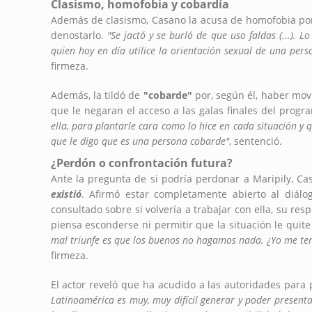
Clasismo, homofobia y cobardía
Además de clasismo, Casano la acusa de homofobia por
denostarlo.
"Se jactó y se burló de que uso faldas (...). L
quien hoy en día utilice la orientación sexual de una per
firmeza.
Además, la tildó de
"cobarde"
por, según él, haber movi
que le negaran el acceso a las galas finales del progr
ella, para plantarle cara como lo hice en cada situación y 
que le digo que es una persona cobarde"
, sentenció.
¿Perdón o confrontación futura?
Ante la pregunta de si podría perdonar a Maripily, Ca
existió
. Afirmó estar completamente abierto al diálo
consultado sobre si volvería a trabajar con ella, su re
piensa esconderse ni permitir que la situación le quit
mal triunfe es que los buenos no hagamos nada. ¿Yo me ten
firmeza.
El actor reveló que ha acudido a las autoridades para
Latinoamérica es muy, muy difícil generar y poder present