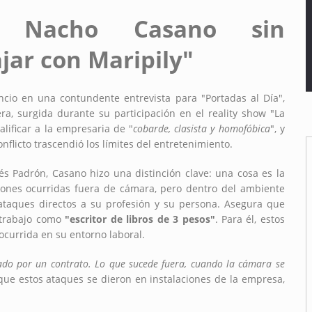
a!
Nacho Casano sin
ajar con Maripily"
encio en una contundente entrevista para "Portadas al Día",
ra, surgida durante su participación en el reality show "La
alificar a la empresaria de "
cobarde, clasista y homofóbica
", y
nflicto trascendió los límites del entretenimiento.
és Padrón, Casano hizo una distinción clave: una cosa es la
siones ocurridas fuera de cámara, pero dentro del ambiente
ataques directos a su profesión y su persona. Asegura que
u trabajo como
"escritor de libros de 3 pesos"
. Para él, estos
ocurrida en su entorno laboral.
do por un contrato. Lo que sucede fuera, cuando la cámara se
que estos ataques se dieron en instalaciones de la empresa,