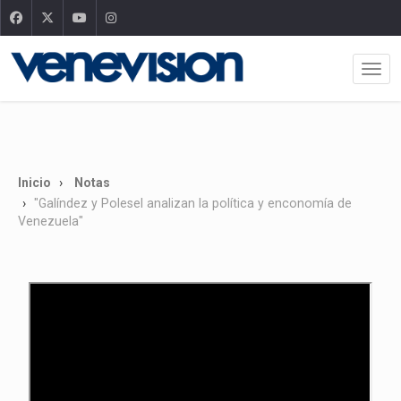
Inicio
Notas
"Galíndez y Polesel analizan la política y enconomía de
Venezuela"