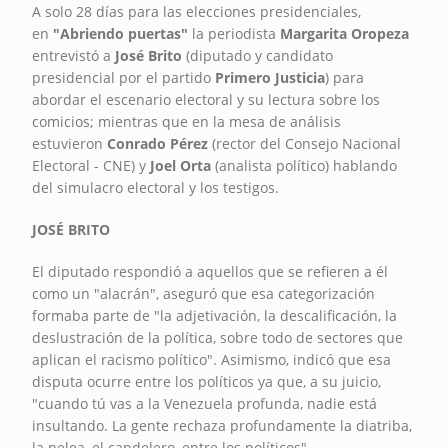
A solo 28 días para las elecciones presidenciales,
en
"Abriendo puertas"
la periodista
Margarita Oropeza
entrevistó a
José Brito
(diputado y candidato
presidencial por el partido
Primero Justicia
) para
abordar el escenario electoral y su lectura sobre los
comicios; mientras que en la mesa de análisis
estuvieron
Conrado Pérez
(rector del Consejo Nacional
Electoral - CNE) y
Joel Orta
(analista político) hablando
del simulacro electoral y los testigos.
JOSÉ BRITO
El diputado respondió a aquellos que se refieren a él
como un "alacrán", aseguró que esa categorización
formaba parte de "la adjetivación, la descalificación, la
deslustración de la política, sobre todo de sectores que
aplican el racismo político". Asimismo, indicó que esa
disputa ocurre entre los políticos ya que, a su juicio,
"cuando tú vas a la Venezuela profunda, nadie está
insultando. La gente rechaza profundamente la diatriba,
la pelea, el candelero, entre los políticos".