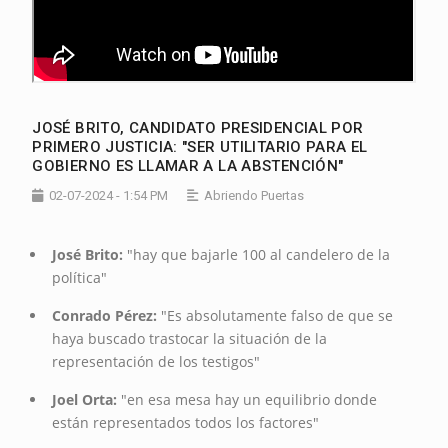
JOSÉ BRITO, CANDIDATO PRESIDENCIAL POR
PRIMERO JUSTICIA: "SER UTILITARIO PARA EL
GOBIERNO ES LLAMAR A LA ABSTENCIÓN"
02-07-2024 - 1:54 PM
Abriendo Puertas
José Brito:
"hay que bajarle 100 al candelero de la
política"
Conrado Pérez:
"Es absolutamente falso de que se
haya buscado trastocar la situación de la
representación de los testigos"
Joel Orta:
"en esa mesa hay un equilibrio donde
están representados todos los factores"