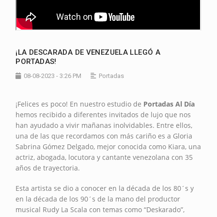
¡LA DESCARADA DE VENEZUELA LLEGÓ A
PORTADAS!
08-08-2023 - 3:26 PM
Portadas
¡Felices es poco! En nuestro estudio de
Portadas Al Día
hemos recibido a diferentes invitados de lujo que nos
han ayudado a vivir mañanas inolvidables. Entre ellos,
una de las que recordamos con más cariño es a Gloria
Sabrina Gómez Delgado, mejor conocida como Kiara, una
actriz, abogada, locutora y cantante venezolana con 35
años de trayectoria.
Esta artista se dio a conocer en la década de los 80´s y
en la década de los 90´s de la mano del productor
musical Rudy La Scala con temas como “Deskarado”,