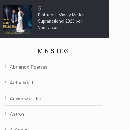
5
Disfruta el Miss y Mister
Supranational 2026 por
Venevision
MINISITIOS
Abriendo Puertas
Actualidad
Aniversario 65
Astros
Atómico