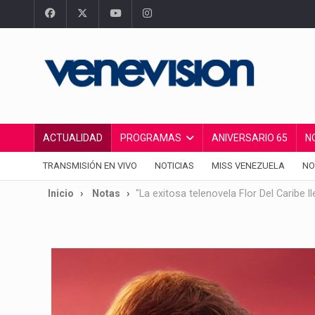
ACTUALIDAD
PROGRAMAS
ANIVERSARIO 65
N
TRANSMISIÓN EN VIVO
NOTICIAS
MISS VENEZUELA
NO
Inicio
Notas
"La exitosa telenovela Flor Del Caribe l