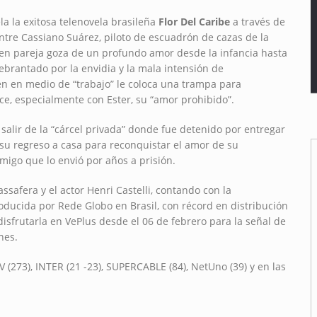
la la exitosa telenovela brasileña
Flor Del Caribe
a través de
 entre Cassiano Suárez, piloto de escuadrón de cazas de la
joven pareja goza de un profundo amor desde la infancia hasta
ebrantado por la envidia y la mala intensión de
n en medio de “trabajo” le coloca una trampa para
ce, especialmente con Ester, su “amor prohibido”.
 salir de la “cárcel privada” donde fue detenido por entregar
su regreso a casa para reconquistar el amor de su
migo que lo envió por años a prisión.
ssafera y el actor Henri Castelli, contando con la
roducida por Rede Globo en Brasil, con récord en distribución
disfrutarla en VePlus desde el 06 de febrero para la señal de
nes.
V (273), INTER (21 -23), SUPERCABLE (84), NetUno (39) y en las