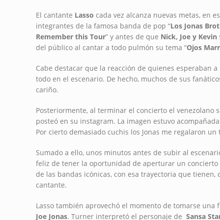
El cantante
Lasso
cada vez alcanza nuevas metas, en est
integrantes de la famosa banda de pop “
Los Jonas Bro
Remember this Tour
” y antes de que
Nick, Joe y Kevin
del público al cantar a todo pulmón su tema “
Ojos Mar
Cabe destacar que la reacción de quienes esperaban a 
todo en el escenario. De hecho, muchos de sus fanátic
cariño.
Posteriormente, al terminar el concierto el venezolano 
posteó en su instagram. La imagen estuvo acompañada de
Por cierto demasiado cuchis los Jonas me regalaron un t
Sumado a ello, unos minutos antes de subir al escenario
feliz de tener la oportunidad de aperturar un concierto 
de las bandas icónicas, con esa trayectoria que tienen, c
cantante.
Lasso también aprovechó el momento de tomarse una fot
Joe Jonas
. Turner interpretó el personaje de
Sansa Sta