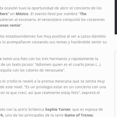
a ocasión tuvo la oportunidad de abrir el concierto de los
thers”
en
México
. El evento llevó por nombre “
The
salieran al escenario, el venezolano conquistó los corazones
rones remix
”.
los estadounidenses fue muy positiva al ver a Lasso dándolo
os lo acompañaron coreando sus temas y haciéndole sentir su
se tomó una foto con los tres hermanos y rápidamente la
 un texto jocoso: “Adivinen quien es el cuarto Jonas (…)
equila con los colores de Venezuela”.
 el criollo le reveló a la prensa mexicana que se sentía muy
de este nivel. “Es un privilegio estar en un concierto con una
on la que crecí, así que realmente estoy feliz”, expresó el
o con la actriz británica
Sophie Turner
, que es esposa de
rk,
uno de los principales de la serie
Game of Trones
.