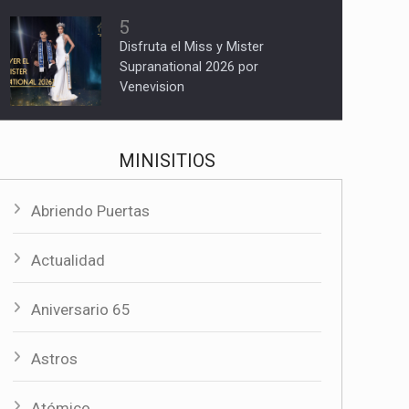
5
Disfruta el Miss y Mister
Supranational 2026 por
Venevision
MINISITIOS
Abriendo Puertas
Actualidad
Aniversario 65
Astros
Atómico