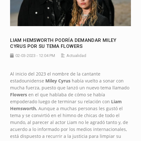
LIAM HEMSWORTH PODRÍA DEMANDAR MILEY
CYRUS POR SU TEMA FLOWERS
02-03-2023 - 12:04 PM
Actualidad
Al inicio del 2023 el nombre de la cantante
estadounidense
Miley Cyrus
había vuelto a sonar con
mucha fuerza, puesto que lanzó un nuevo tema llamado
Flowers
en el que hablaba de cómo se había
empoderado luego de terminar su relación con
Liam
Hemsworth.
Aunque a muchas personas les gustó el
tema y se convirtió en el himno de chicas de todo el
mundo, al parecer al actor Liam no le agradó tanto y, de
acuerdo a lo informado por los medios internacionales,
está dispuesto a recurrir a la justicia para limpiar su