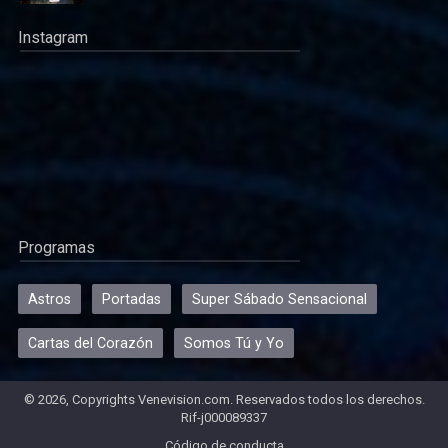
Instagram
Programas
Astros
Portadas
Super Sábado Sensacional
Cartas del Corazón
Somos Tú y Yo
© 2026, Copyrights Venevision.com. Reservados todos los derechos.
Rif-j000089337
Código de conducta