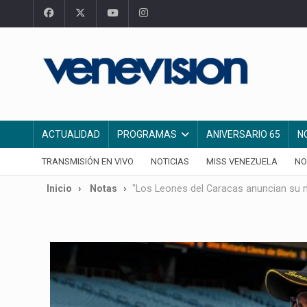
ACTUALIDAD
PROGRAMAS
ANIVERSARIO 65
N
TRANSMISIÓN EN VIVO
NOTICIAS
MISS VENEZUELA
NO
Inicio
Notas
"Los Leones del Caracas anuncian su 