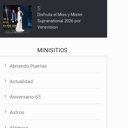
5
Disfruta el Miss y Mister
Supranational 2026 por
Venevision
MINISITIOS
Abriendo Puertas
Actualidad
Aniversario 65
Astros
Atómico