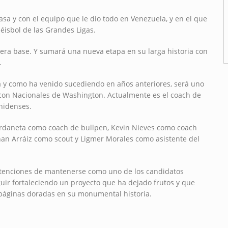
sa y con el equipo que le dio todo en Venezuela, y en el que
éisbol de las Grandes Ligas.
era base. Y sumará una nueva etapa en su larga historia con
.
a y como ha venido sucediendo en años anteriores, será uno
ia con Nacionales de Washington. Actualmente es el coach de
unidenses.
o Urdaneta como coach de bullpen, Kevin Nieves como coach
han Arráiz como scout y Ligmer Morales como asistente del
intenciones de mantenerse como uno de los candidatos
uir fortaleciendo un proyecto que ha dejado frutos y que
y páginas doradas en su monumental historia.