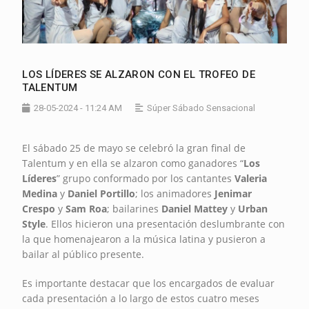
LOS LÍDERES SE ALZARON CON EL TROFEO DE
TALENTUM
28-05-2024 - 11:24 AM
Súper Sábado Sensacional
El sábado 25 de mayo se celebró la gran final de
Talentum y en ella se alzaron como ganadores “
Los
Líderes
” grupo conformado por los cantantes
Valeria
Medina
y
Daniel Portillo
; los animadores
Jenimar
Crespo
y
Sam Roa
; bailarines
Daniel Mattey
y
Urban
Style
. Ellos hicieron una presentación deslumbrante con
la que homenajearon a la música latina y pusieron a
bailar al público presente.
Es importante destacar que los encargados de evaluar
cada presentación a lo largo de estos cuatro meses