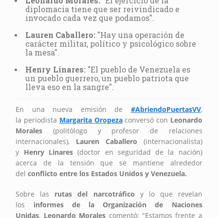
Leonardo Morales:
"El ejercicio de la
diplomacia tiene que ser reivindicado e
invocado cada vez que podamos".
Lauren Caballero:
"Hay una operación de
carácter militar, político y psicológico sobre
la mesa".
Henry Linares:
"El pueblo de Venezuela es
un pueblo guerrero, un pueblo patriota que
lleva eso en la sangre".
En una nueva emisión de
#AbriendoPuertasVV
,
la periodista
Margarita Oropeza
conversó con
Leonardo
Morales
(politólogo y profesor de relaciones
internacionales),
Lauren Caballero
(internacionalista)
y
Henry Linares
(doctor en seguridad de la nación)
acerca de la tensión que se mantiene alrededor
del
conflicto entre los Estados Unidos y Venezuela.
Sobre las
rutas del narcotráfico
y lo que revelan
los
informes de la Organización de
Naciones
Unidas
,
Leonardo Morales
comentó: "Estamos frente a