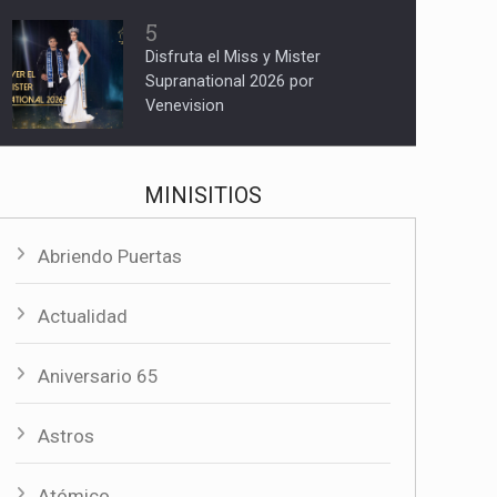
5
Disfruta el Miss y Mister
Supranational 2026 por
Venevision
MINISITIOS
Abriendo Puertas
Actualidad
Aniversario 65
Astros
Atómico