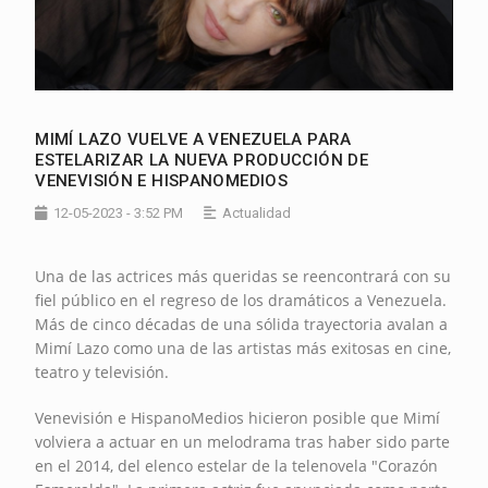
MIMÍ LAZO VUELVE A VENEZUELA PARA
ESTELARIZAR LA NUEVA PRODUCCIÓN DE
VENEVISIÓN E HISPANOMEDIOS
12-05-2023 - 3:52 PM
Actualidad
Una de las actrices más queridas se reencontrará con su
fiel público en el regreso de los dramáticos a Venezuela.
Más de cinco décadas de una sólida trayectoria avalan a
Mimí Lazo como una de las artistas más exitosas en cine,
teatro y televisión.
Venevisión e HispanoMedios hicieron posible que Mimí
volviera a actuar en un melodrama tras haber sido parte
en el 2014, del elenco estelar de la telenovela "Corazón