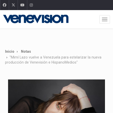
Inicio
Notas
"Mimí Lazo vuelve a Venezuela para estelarizar la nueva
producción de Venevisión e HispanoMedios"