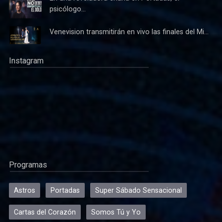
psicólogo...
Venevision transmitirán en vivo las finales del Mi...
Instagram
Programas
Astros
Portadas
Super Sábado Sensacional
Cartas del Corazón
Somos Tú y Yo