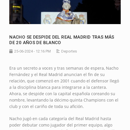
NACHO SE DESPIDE DEL REAL MADRID TRAS MÁS
DE 20 AÑOS DE BLANCO
25-06-2024 - 12:16 PM
Deportes
Era un secreto a voces y tras semanas de espera, Nacho
Fernández y el Real Madrid anuncian el fin de su
relación, que comenzó en 2001 cuando el defensor llegó
a la disciplina blanca para integrarse a la cantera.
Ahora, se despide con la capital española coreando su
nombre, levantando la décimo quinta Champions con el
club y con el cariño de toda su afición.
Nacho jugó en cada categoría del Real Madrid hasta
poder debutar como jugador del primer equipo, algo