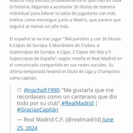
Madrid muy exitoso, probablemente el que más en toda
la historia, llegando a acumular 26 títulos de manera
individual para liderar la tabla de jugadores con más
trofeos como merengue junto a Modric, que parece que
seguirá al menos un año más.
El español se va tras jugar “364 partidos y con 26 títulos:
6 Copas de Europa, 5 Mundiales de Clubes, 4
Supercopas de Europa, 4 Ligas, 2 Copas del Rey y 5
Supercopas de España”, según reseña el Real Madrid en
el comunicado compartido en sus redes sociales. Su
última temporada levantó el título de Liga y Champions
como capitán.
🤍
@nachofi1990
: “Me gustaría que me
recordaseis como un canterano que dio
todo por su club”.
#RealMadrid
|
#GraciasCapitán
— Real Madrid C.F. (@realmadrid)
June
25, 2024