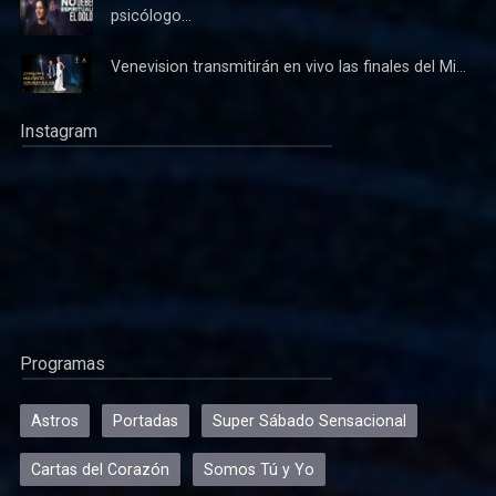
psicólogo...
Venevision transmitirán en vivo las finales del Mi...
Instagram
Programas
Astros
Portadas
Super Sábado Sensacional
Cartas del Corazón
Somos Tú y Yo