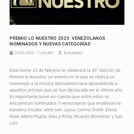
PREMIO LO NUESTRO 2023: VENEZOLANOS
NOMINADOS Y NUEVAS CATEGORÍAS
23-02-2023 - 11:06 AM
Actualidad
Esta noche 23 de febrero se celebrará la 35° edición de
Premio lo Nuestro, un evento en el que se realiza un
homenaje a la música latinoamericana aplaudiendo a
aquellos artistas que se han destacado en el último año.
Es importante tener en cuenta que entre estos se
encuentran nominados 7 venezolanos que enaltecen la
bandera tricolor, ellos son: Lasso, Corina Smith, Elena
Rose, Mario Puglia, Mau y Ricky, Ricardo Montaner y San
Luis.