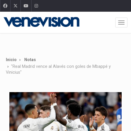
Inicio
Notas
"Real Madrid vence al Alavés con goles de Mbappé y
Vinicius"