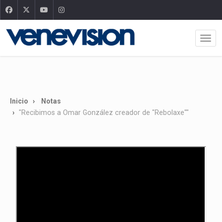
Inicio
Notas
"Recibimos a Omar González creador de "Rebolaxe""