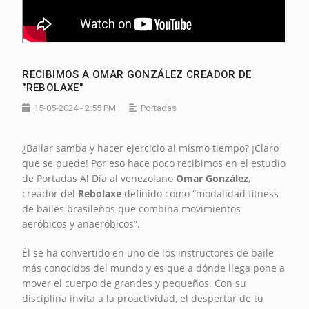
RECIBIMOS A OMAR GONZÁLEZ CREADOR DE
"REBOLAXE"
15-05-2024 - 2:55 PM
Portadas
¿Bailar samba y hacer ejercicio al mismo tiempo? ¡Claro
que se puede! Por eso hace poco recibimos en el estudio
de Portadas Al Día al venezolano
Omar González
,
creador del
Rebolaxe
definido como “modalidad fitness
de bailes brasileños que combina movimientos
aeróbicos y anaeróbicos”.
Él se ha convertido en uno de los instructores de baile
más conocidos del mundo y es que a dónde llega pone a
mover el cuerpo de grandes y pequeños. Con su
disciplina invita a la proactividad, el despertar de tu