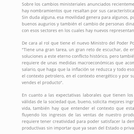
Sobre los cambios ministeriales anunciados recientem
hay nombramientos que resaltan por sus características
Sin duda alguna, esa movilidad genera para algunos, 
buenos augurios y también el cambio de personas dina
con esos sectores en los cuales hay nuevos representan
De cara al rol que tiene el nuevo Ministro del Poder P
"Tiene una gran tarea, un gran reto de escuchar, de en
soluciones a este eterno conflicto histórico, pero tamb
requiere de unas medidas macroeconómicas que acom
salario, que haga que la inflación se reduzca y todo es
el contexto petrolero, en el contexto energético y por
vendes el producto".
En cuanto a las expectativas laborales que tienen 
válidas de la sociedad que, bueno, solicita mejores in
vida, también hay que entender el contexto que es
fluyendo los ingresos de las ventas de nuestro prod
requiere tener creatividad para poder satisfacer la d
productivas sin importar que ya sean del Estado o priv