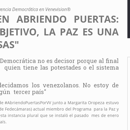
ivencia Democrática en Venevision®
N ABRIENDO PUERTAS:
JETIVO, LA PAZ ES UNA
SAS"
Democrática no es decisor porque al final
s quien tiene las potestades o el sistema
decidamos los venezolanos. No estoy de
gún tercer país"
 de
#AbriendoPuertasPorVV
junto a
Margarita Oropeza
estuvo
de Fedecámaras) actual miembro del Programa para la Paz y
sta instancia plural que se instaló el pasado mes de enero
aís.