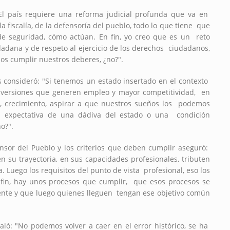
El país requiere una reforma judicial profunda que va en
la fiscalía, de la defensoría del pueblo, todo lo que tiene que
 de seguridad, cómo actúan. En fin, yo creo que es un reto
adana y de respeto al ejercicio de los derechos ciudadanos,
os cumplir nuestros deberes, ¿no?".
s consideró: "Si tenemos un estado insertado en el contexto
inversiones que generen empleo y mayor competitividad, en
al, crecimiento, aspirar a que nuestros sueños los podemos
la expectativa de una dádiva del estado o una condición
no?".
ensor del Pueblo y los criterios que deben cumplir aseguró:
n su trayectoria, en sus capacidades profesionales, tributen
ca. Luego los requisitos del punto de vista profesional, eso los
n fin, hay unos procesos que cumplir, que esos procesos se
nte y que luego quienes lleguen tengan ese objetivo común
aló: "No podemos volver a caer en el error histórico, se ha