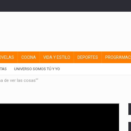
OVELAS
COCINA
VIDA Y ESTILO
DEPORTES
PROGRAMAC
TAS
UNIVERSO SOMOS TÚ Y YO
a de ver las cosas""