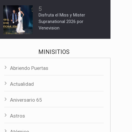
5
Disfruta el Miss y Mister
Supranational 2026 por
Venevision
MINISITIOS
Abriendo Puertas
Actualidad
Aniversario 65
Astros
Atómico