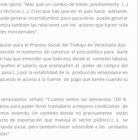
ente opinó: "Más que un cambio de timón, posiblemente (…)
 técnicas (…). Creo que hay que ver el país hacia adelante.
puede generar incertidumbre, pero para otros puede generar
miza también las relaciones con los actores que hacen vida
tes ministeriales".
opular para el Proceso Social del Trabajo en Venezuela dijo:
tender el momento, de construir el piso político para darle
ién hay que entender que todo eso, desde el contexto laboral,
pañen el salario, que acompañen el poder de compra del
o pasa (…) por la estabilidad de la producción venezolana en
 supuesto el acceso a la fuente de pago que tienes cuando tú
los venezolanos señaló: "Cuando vemos las demandas 100 %
gresos para poder tener trasladarlo a mejores condiciones de
tamos viviendo. Un contexto donde no precisamente están
ucto de exportación que maneja el sector público (…); se
emanda social, pero también hacer sostenible a las unidades
adas".