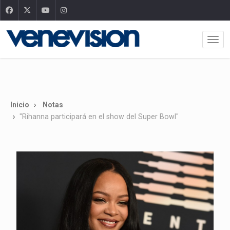
Inicio
Notas
"Rihanna participará en el show del Super Bowl"