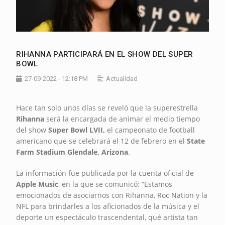
RIHANNA PARTICIPARÁ EN EL SHOW DEL SUPER
BOWL
27-09-2022 - 12:18 PM
Actualidad
Hace tan solo unos días se reveló que la superestrella
Rihanna
será la encargada de animar el medio tiempo
del show
Super Bowl LVII,
el campeonato de football
americano que se celebrará el 12 de febrero en el
State
Farm Stadium Glendale, Arizona
.
La información fue publicada por la cuenta oficial de
Apple Music
, en la que se comunicó: “Estamos
emocionados de asociarnos con Rihanna, Roc Nation y la
NFL para brindarles a los aficionados de la música y el
deporte un espectáculo trascendental, qué artista tan