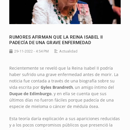
RUMORES AFIRMAN QUE LA REINA ISABEL II
PADECÍA DE UNA GRAVE ENFERMEDAD
29-11-2022 - 4:54 PM
Actualidad
Recientemente se reveló que la Reina Isabel II podría
haber sufrido una grave enfermedad antes de morir. La
noticia fue contada a través de una biografía sobre su
vida escrita por
Gyles Brandreth
, un amigo íntimo del
Duque de Edimburgo
, y en ella se cuenta que sus
últimos días no fueron fáciles porque padecía de una
especie de mieloma o cáncer de médula ósea.
Esta teoría daría explicación a sus apariciones reducidas
y a los pocos compromisos públicos que presenció la