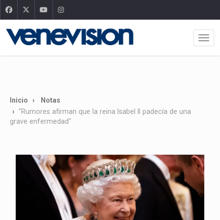
Inicio
Notas
"Rumores afirman que la reina Isabel II padecía de una
grave enfermedad"