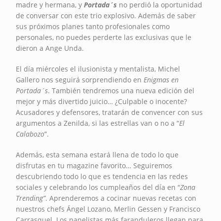
madre y hermana, y
Portada´s
no perdió la oportunidad
de conversar con este trio explosivo. Además de saber
sus próximos planes tanto profesionales como
personales, no puedes perderte las exclusivas que le
dieron a Ange Unda.
El día miércoles el ilusionista y mentalista, Michel
Gallero nos seguirá sorprendiendo en
Enigmas en
Portada´s
. También tendremos una nueva edición del
mejor y más divertido juicio… ¿Culpable o inocente?
Acusadores y defensores, tratarán de convencer con sus
argumentos a Zenilda, si las estrellas van o no a “
El
Calabozo
”.
Además, esta semana estará llena de todo lo que
disfrutas en tu magazine favorito… Seguiremos
descubriendo todo lo que es tendencia en las redes
sociales y celebrando los cumpleaños del día
en “
Zona
Trending”
. Aprenderemos a cocinar nuevas recetas con
nuestros chefs Ángel Lozano, Merlin Gessen y Francisco
Carrasquel. Los panelistas más faranduleros llegan para