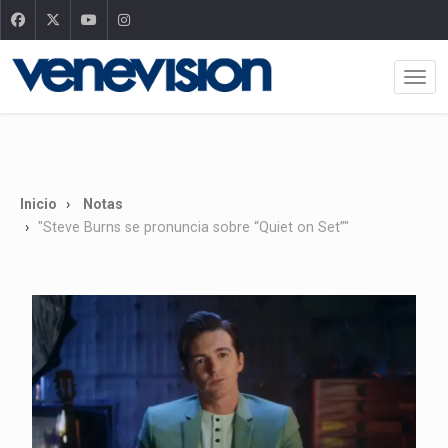
Inicio
Notas
"Steve Burns se pronuncia sobre “Quiet on Set”"