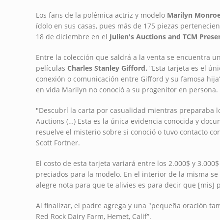
Los fans de la polémica actriz y modelo
Marilyn Monro
ídolo en sus casas, pues más de 175 piezas pertenecien
18 de diciembre en el
Julien's Auctions and TCM Prese
Entre la colección que saldrá a la venta se encuentra un
películas
Charles Stanley Gifford.
“Esta tarjeta es el ú
conexión o comunicación entre Gifford y su famosa hija”
en vida Marilyn no conoció a su progenitor en persona.
"Descubrí la carta por casualidad mientras preparaba lo
Auctions (…) Esta es la única evidencia conocida y docu
resuelve el misterio sobre si conoció o tuvo contacto co
Scott Fortner.
El costo de esta tarjeta variará entre los 2.000$ y 3.00
preciados para la modelo. En el interior de la misma s
alegre nota para que te alivies es para decir que [mis]
Al finalizar, el padre agrega y una "pequeña oración ta
Red Rock Dairy Farm, Hemet, Calif”.