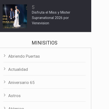
5
Disfruta el Miss y Mister
Supranational 2026 por
Venevision
MINISITIOS
Abriendo Puertas
Actualidad
Aniversario 65
Astros
Atómico