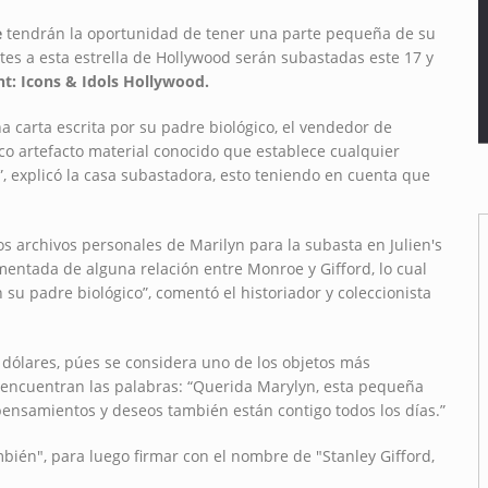
e
tendrán la oportunidad de tener una parte pequeña de su
tes a esta estrella de Hollywood serán subastadas este 17 y
nt: Icons & Idols Hollywood.
a carta escrita por su padre biológico, el vendedor de
nico artefacto material conocido que establece cualquier
, explicó la casa subastadora, esto teniendo en cuenta que
s archivos personales de Marilyn para la subasta en Julien's
mentada de alguna relación entre Monroe y Gifford, lo cual
n su padre biológico”, comentó el historiador y coleccionista
0$ dólares, púes se considera uno de los objetos más
e encuentran las palabras: “Querida Marylyn, esta pequeña
 pensamientos y deseos también están contigo todos los días.”
mbién", para luego firmar con el nombre de "Stanley Gifford,