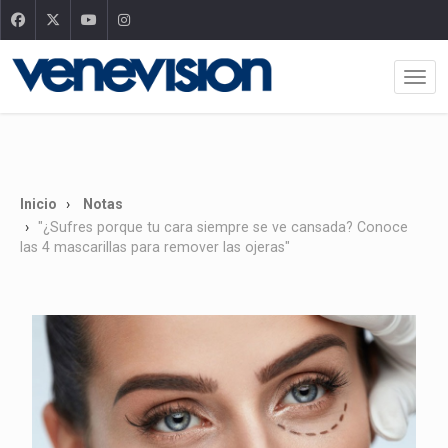
Inicio
Notas
"¿Sufres porque tu cara siempre se ve cansada? Conoce
las 4 mascarillas para remover las ojeras"