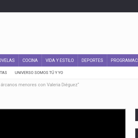
OVELAS
COCINA
VIDA Y ESTILO
DEPORTES
PROGRAMAC
TAS
UNIVERSO SOMOS TÚ Y YO
y árcanos menores con Valeria Diéguez"