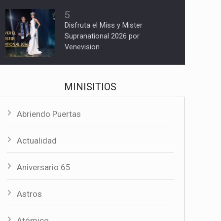
5
Disfruta el Miss y Mister
Supranational 2026 por
Venevision
MINISITIOS
Abriendo Puertas
Actualidad
Aniversario 65
Astros
Atómico