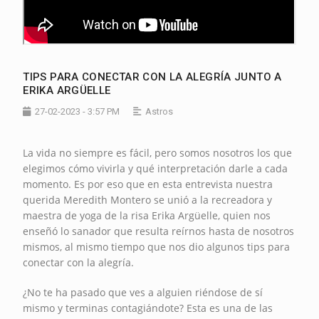
TIPS PARA CONECTAR CON LA ALEGRÍA JUNTO A
ERIKA ARGÜELLE
27-02-2023 - 3:57 PM
Astros
La vida no siempre es fácil, pero somos nosotros los que
elegimos cómo vivirla y qué interpretación darle a cada
momento. Es por eso que en esta entrevista nuestra
querida Meredith Montero se unió a la recreadora y
maestra de yoga de la risa Erika Argüelle, quien nos
enseñó lo sanador que resulta reírnos hasta de nosotros
mismos, al mismo tiempo que nos dio algunos tips para
conectar con la alegría.
¿No te ha pasado que ves a alguien riéndose de sí
mismo y terminas contagiándote? Esta es una de las