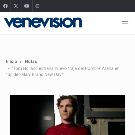
Inicio
Notas
"Tom Holland estrena nuevo traje del Hombre Araña en
"Spider-Man: Brand New Day""