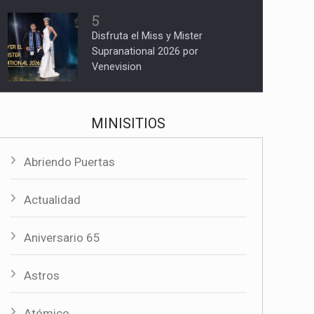
5
Disfruta el Miss y Mister
Supranational 2026 por
Venevision
MINISITIOS
Abriendo Puertas
Actualidad
Aniversario 65
Astros
Atómico