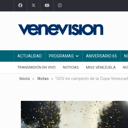
ACTUALIDAD
PROGRAMAS
ANIVERSARIO 65
N
TRANSMISIÓN EN VIVO
NOTICIAS
MISS VENEZUELA
NO
Inicio
Notas
"UCV es campeón de la Copa Venezuel