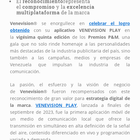
El
reconocimiento
representa
el
compromiso
y la
excelencia
multiplataforma
de la marca
Venevision
® se enorgullece en
celebrar el logro
obtenido
con su
aplicativo VENEVISION PLAY
en
la
vigésima quinta edición
de los
Premios P&M
, una
gala que no solo rinde homenaje a las personalidades
más destacadas de la industria publicitaria del país, sino
también a las campañas, medios y empresas de
Venezuela que impulsan la industria de la
comunicación.
La pasión, el esfuerzo y la visión de negocio
de
Venevision
® fueron recompensados con este
reconocimiento de gran valor para
estrategia digital de
la marca
.
VENEVISION PLAY
, lanzada a finales de
septiembre de 2023, fue la primera aplicación móvil de
un medio de comunicación local que ofrece la
transmisión en simultáneo en alta definición de la señal
del aire, contenido diferenciado en vivo y programación
variada a demanda.