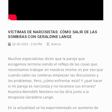
VÍCTIMAS DE NARCISISTAS: CÓMO SALIR DE LAS
SOMBRAS CON GERALDINE LANGE
02-03-2023 - 3:36 PM
Astros
Muchos especialistas dicen que la pareja que
escogemos termina siendo el reflejo de las cosas que
necesitamos trabajar en nosotros mismo, es por eso que
cuando salen las sombras empiezan las discusiones y
los problemas. Pero, ¿cómo enfrentar esto? Y ¿qué hacer
si mi pareja es narcisista y no reconoce sus errores?
Nuestra Meredith Montero no los dirá junto a la
terapeuta Geraldine Lange.
En la actualidad se ha experimentado un aumento de