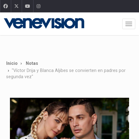
Inicio
Notas
"Víctor Drija y Blanca Aljibes se convierten en padres por
segunda vez"