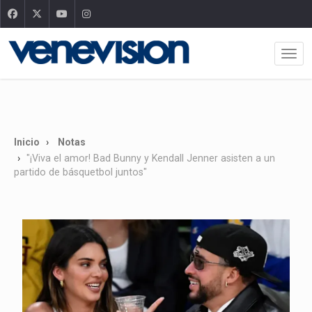
Inicio
Notas
"¡Viva el amor! Bad Bunny y Kendall Jenner asisten a un
partido de básquetbol juntos"